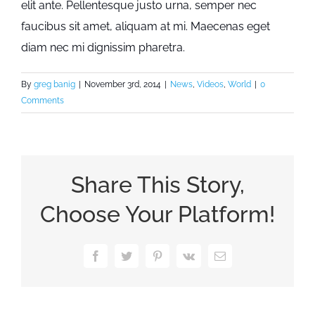
elit ante. Pellentesque justo urna, semper nec
faucibus sit amet, aliquam at mi. Maecenas eget
diam nec mi dignissim pharetra.
By
greg banig
|
November 3rd, 2014
|
News
,
Videos
,
World
|
0
Comments
Share This Story,
Choose Your Platform!
Facebook
Twitter
Pinterest
Vk
Email